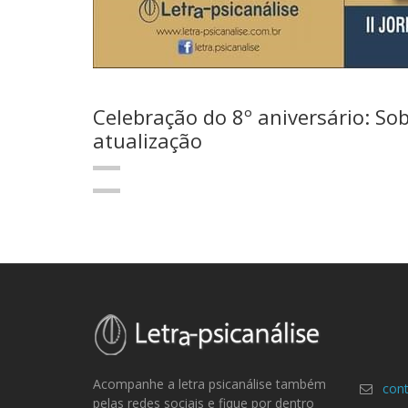
Celebração do 8º aniversário: So
atualização
Acompanhe a letra psicanálise também
cont
pelas redes sociais e fique por dentro